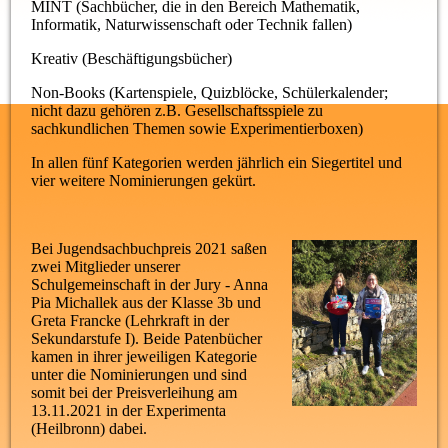
MINT (Sachbücher, die in den Bereich Mathematik,
Informatik, Naturwissenschaft oder Technik fallen)
Kreativ (Beschäftigungsbücher)
Non-Books (Kartenspiele, Quizblöcke, Schülerkalender;
nicht dazu gehören z.B. Gesellschaftsspiele zu
sachkundlichen Themen sowie Experimentierboxen)
In allen fünf Kategorien werden jährlich ein Siegertitel und
vier weitere Nominierungen gekürt.
Bei Jugendsachbuchpreis 2021 saßen
zwei Mitglieder unserer
Schulgemeinschaft in der Jury - Anna
Pia Michallek aus der Klasse 3b und
Greta Francke (Lehrkraft in der
Sekundarstufe I). Beide Patenbücher
kamen in ihrer jeweiligen Kategorie
unter die Nominierungen und sind
somit bei der Preisverleihung am
13.11.2021 in der Experimenta
(Heilbronn) dabei.